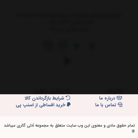
نشانی:
قزوین_الوند_زمینهای یحیی پور_کوچه 4_پلاک 27_ واحد3
شماره تماس:
02191097532
ساعت کاری:
9 الی 24
وبلاگ
پیگیری سفارش
درباره ما
شرایط بازگرداندن کالا
تماس با ما
خرید اقساطی از اسنپ پی
تمام حقوق مادی و معنوی این وب سایت متعلق به مجموعه آدلی گالری میباشد
®