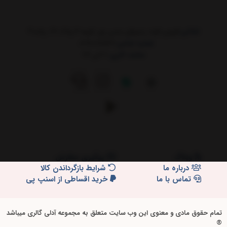
نشانی:
قزوین_الوند_زمینهای یحیی پور_کوچه 4_پلاک 27_ واحد3
شماره تماس:
02191097532
ساعت کاری:
9 الی 24
وبلاگ
پیگیری سفارش
درباره ما
شرایط بازگرداندن کالا
تماس با ما
خرید اقساطی از اسنپ پی
تمام حقوق مادی و معنوی این وب سایت متعلق به مجموعه آدلی گالری میباشد
®