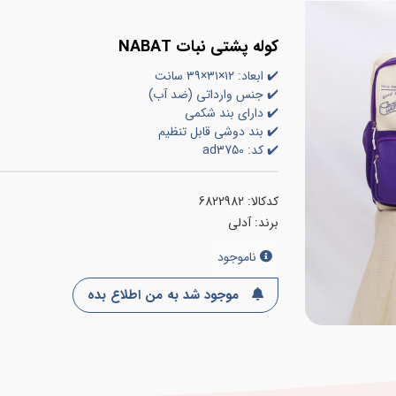
کوله پشتی نبات NABAT
✔️ ابعاد: ۱۲×۳۱×۳۹ سانت
✔️ جنس وارداتی (ضد آب)
✔️ دارای بند شکمی
✔️ بند دوشی قابل تنظیم
✔️ کد: ad3750
کدکالا:
برند:
آدلی
ناموجود
موجود شد به من اطلاع بده