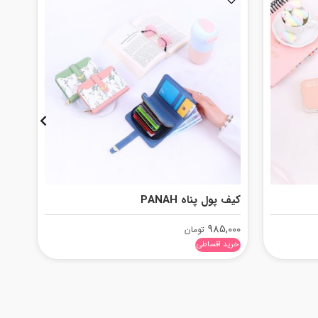
کیف پول پناه PANAH
کیف 
,000
985,000
تومان
خرید اقساطی
خرید