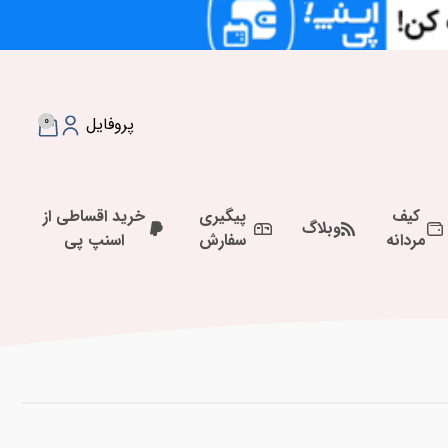
0
پروفایل
کیف
پیگیری
خرید اقساطی از
وبلاگ
مردانه
سفارش
اسنپ پی