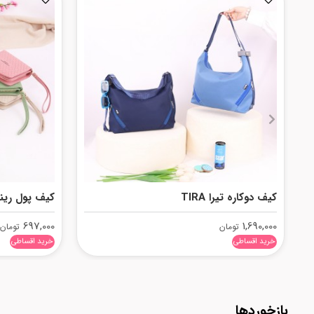
کیف دوکاره تیرا TIRA
کیف پول رینا INA
697,000
1,690,000
تومان
تومان
خرید اقساطی
خرید اقساطی
بازخوردها