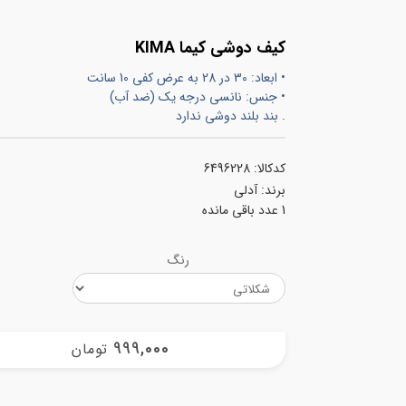
کیف دوشی کیما KIMA
• ابعاد: 30 در 28 به عرض کفی 10 سانت
• جنس: نانسی درجه یک (ضد آب)
. بند بلند دوشی ندارد
کدکالا:
برند:
آدلی
1
عدد باقی مانده
رنگ
999,000
تومان