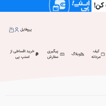
0
پروفایل
کیف
پیگیری
خرید اقساطی از
وبلاگ
مردانه
سفارش
اسنپ پی