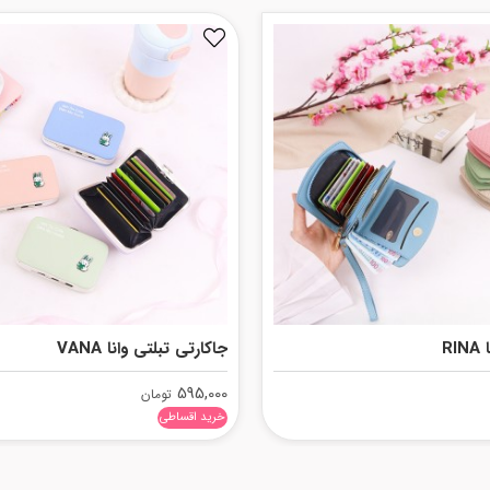
R
جاکارتی تبلتی وانا VANA
595,000
تومان
خرید اقساطی