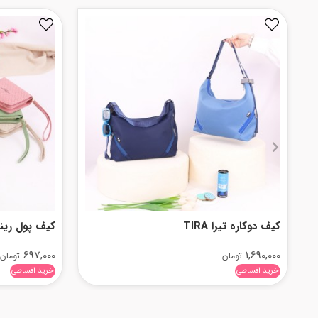
کیف دوکاره تیرا TIRA
کیف پول رینا INA
697,000
1,690,000
تومان
تومان
خرید اقساطی
خرید اقساطی