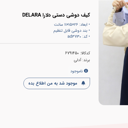
کیف دوشی دستی دلارا DELARA
• ابعاد: ۲۶×۱۵×۱۱ سانت
• بند دوشی قابل تنظیم
• کد: ad3730
کدکالا:
برند:
آدلی
ناموجود
موجود شد به من اطلاع بده