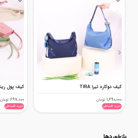
کیف دوکاره تیرا TIRA
کیف پول رینا INA
697,000
1,690,000
تومان
تومان
خرید اقساطی
خرید اقساطی
بازخوردها