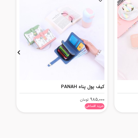
کیف پول پناه PANAH
کیف 
,000
985,000
تومان
خرید اقساطی
خرید