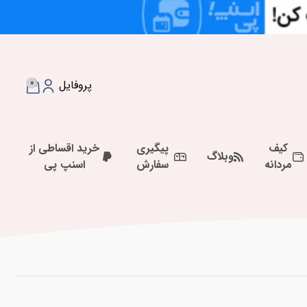
0
پروفایل
کیف
پیگیری
خرید اقساطی از
وبلاگ
مردانه
سفارش
اسنپ پی