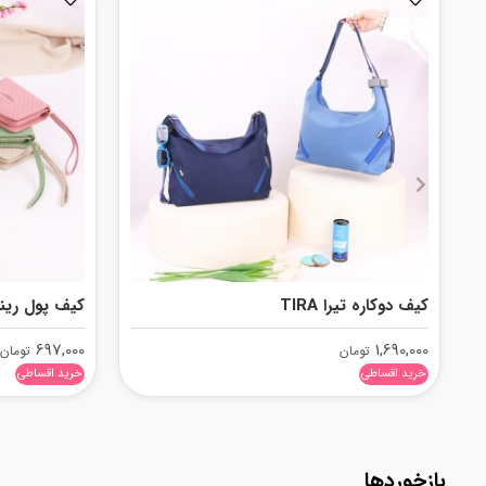
کیف دوکاره تیرا TIRA
کیف پول رینا INA
697,000
1,690,000
تومان
تومان
خرید اقساطی
خرید اقساطی
بازخوردها