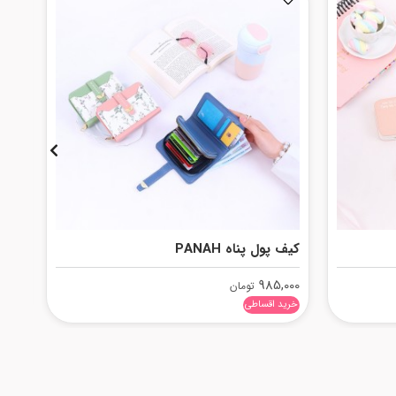
کیف پول پناه PANAH
کیف 
,000
985,000
تومان
خرید اقساطی
خرید