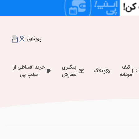
0
پروفایل
کیف
پیگیری
خرید اقساطی از
وبلاگ
مردانه
سفارش
اسنپ پی