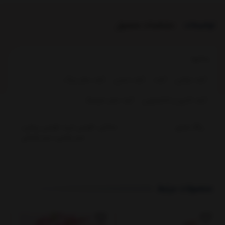
توضیحات
مشخصات محصول
بخشها :
کیف دوشی
کیف
کیف دستی
کیف سایز بزرگ
کیف اداری و دانشجویی
کیف سایز متوسط
رنگ بندی
مشکی، طوسی تیره، طوسی روشن،
سبز یشمی، سبز پاستلی
محصولات مرتبط