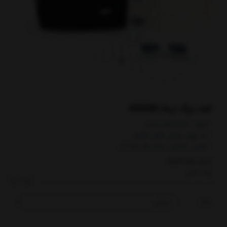
کیف بزرگ آریانا ARIANA
• ابعاد: ۳۰×۲۶×۱۵ سانت
• بند پهن دوشی قابل تنظیم
• جنس: نانسی درجه یک ضد آب
کدکالا:
برند:
آدلی
رنگ