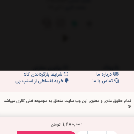
شماره تماس:
02191097532
ساعت کاری:
9 الی 24
وبلاگ
پیگیری سفارش
درباره ما
شرایط بازگرداندن کالا
تماس با ما
خرید اقساطی از اسنپ پی
تمام حقوق مادی و معنوی این وب سایت متعلق به مجموعه آدلی گالری میباشد
®
1,680,000
تومان