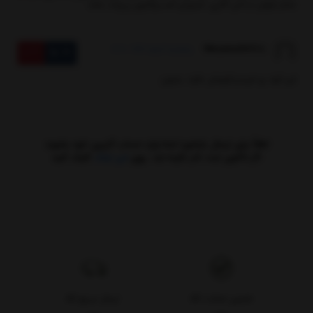
تشکر فراوان از آدلی گالری، امیدوارم کسب‌وکارتون پربرکت باشه.
Maryamu1192228
پنجشنبه 7 اسفند 1404 - 02:00
10
0
این کیف رو خریدم،کیفیتش عالیه...ممنون
لطفاً برای ارسال بازخورد ابتدا وارد حساب کاربری خود بشوید
اگر تاکنون ثبت نام نکرده اید ، روی
این لینک
کلیک کنید
تضمین اصالت کالا
ارسال سریع کالا