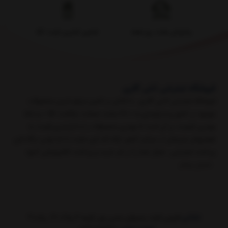
پشتیبانی هفت روز هفته
تضمین کمترین قیمت کالا
فروشگاه اینترنتی آدلی گالری
فروشگاه اینترنتی آدلی گالری ، با تلاش بر تامین مرغوب‌ترین محصولات
موجود در کشور و با پایبندی به « 48 ساعت ضمانت بازگشت کالا » و ارائه
بهترین کیفیت، بر آن است تا بهترین محصولات را با نازل‌ترین قیمت به
هم‌میهنان عزیزمان در سراسر کشور ارائه کند. ​​​​​​​ ​این سایت با دارا بودن درگاه امن
پرداخت اینترنتی ، خیال شما را در امر خرید و پرداخت الکترونیکی آسود
نمایش بیشتر
نشانی:
قزوین_الوند_زمینهای یحیی پور_کوچه 4_پلاک 27_ واحد3